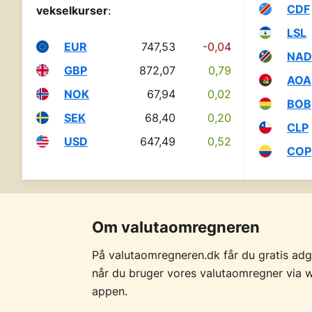
CDF
vekselkurser
:
LSL
EUR
747,53
-0,04
NAD
GBP
872,07
0,79
AOA
NOK
67,94
0,02
BOB
SEK
68,40
0,20
CLP
USD
647,49
0,52
COP
Om valutaomregneren
På valutaomregneren.dk får du gratis adgan
når du bruger vores valutaomregner via w
appen.