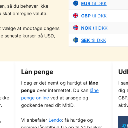
EUR
til DKK
den, så du behøver ikke
u skal omregne valuta.
GBP
til DKK
NOK
til DKK
t vælge at modtage dagens
 de seneste kurser på USD,
SEK
til DKK
Lån penge
Ud
I dag er det nemt og hurtigt at
låne
I sa
t
penge
over internettet. Du kan
låne
dig
ekke
penge online
ved at ansøge og
GBP.
.
godkende med dit MitID.
akti
,
Vi anbefaler
Lendo
: få hurtige og
nemme lånetilbud fra op til 21 banker.