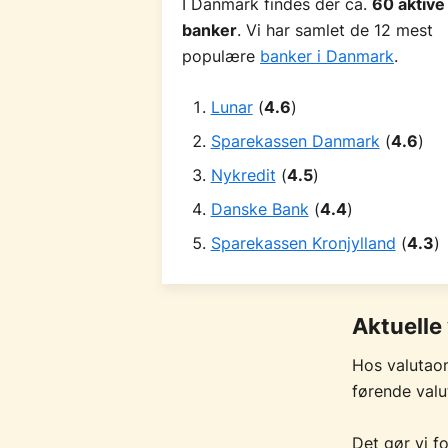
I Danmark findes der ca.
60 aktive
banker
. Vi har samlet de 12 mest
populære
banker i Danmark
.
Lunar
(
4.6
)
Sparekassen Danmark
(
4.6
)
Nykredit
(
4.5
)
Danske Bank
(
4.4
)
Sparekassen Kronjylland
(
4.3
)
Aktuelle
Hos valutaom
førende valu
Det gør vi fo