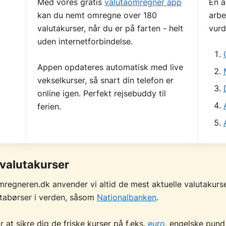
Med vores gratis
valutaomregner app
En a
kan du nemt omregne over 180
arbe
valutakurser, når du er på farten - helt
vur
uden internetforbindelse.
Appen opdateres automatisk med live
vekselkurser, så snart din telefon er
online igen. Perfekt rejsebuddy til
ferien.
 valutakurser
regneren.dk anvender vi altid de mest aktuelle valutakurse
tabørser i verden, såsom
Nationalbanken
.
r at sikre dig de friske kurser på f.eks.
euro
, engelske pund