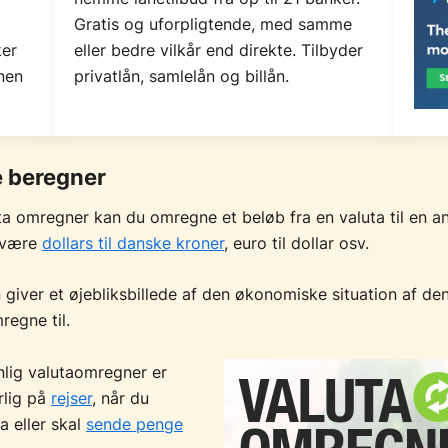
Gratis og uforpligtende, med samme
ker
eller bedre vilkår end direkte. Tilbyder
nen
privatlån, samlelån og billån.
e beregner
a omregner kan du omregne et beløb fra en valuta til en a
. være
dollars til danske kroner
, euro til dollar osv.
 giver et øjebliksbillede af den økonomiske situation af de
regne til.
lig valutaomregner er
rlig på
rejser
, når du
a eller skal
sende penge