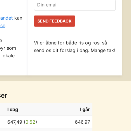
landet
kan
se
.
e
Vi er åbne for både ris og ros, så
ebyr som
send os dit forslag i dag. Mange tak!
 lokale
ser
I dag
I går
647,49 (
0,52
)
646,97