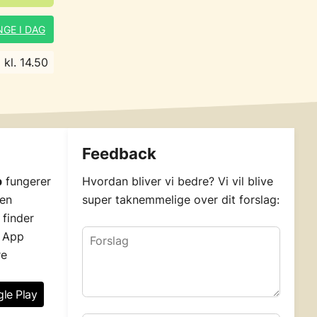
GE I DAG
kl. 14.50
Feedback
p
fungerer
Hvordan bliver vi bedre? Vi vil blive
 en
super taknemmelige over dit forslag:
 finder
 App
re
le Play