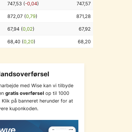
747,53 (
-0,04
)
747,57
872,07 (
0,79
)
871,28
67,94 (
0,02
)
67,92
68,40 (
0,20
)
68,20
landsoverførsel
marbejde med Wise kan vi tilbyde
 en
gratis overførsel
op til 1000
 Klik på banneret herunder for at
vere kuponkoden.