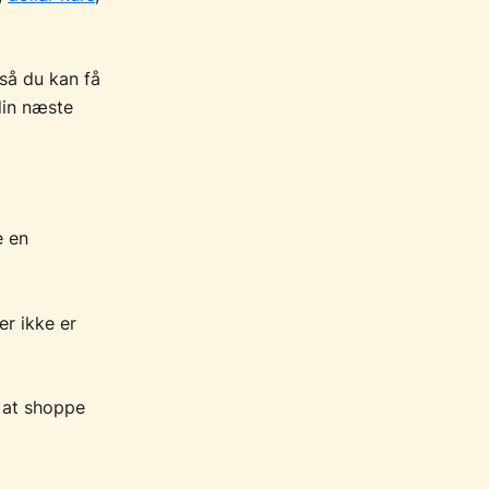
 så du kan få
din næste
e en
er ikke er
 at shoppe