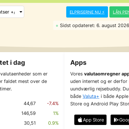
ELPRISERNE NU ⚡️
LÅN PEN
●
Sidst opdateret: 6. august 2026 
itet i dag
Apps
 valutaenheder som er
Vores
valutaomregner ap
er faldet mest over de
uden internet og er derfor
timer.
uundværlig rejsebuddy. Du
både
Valuta+
i både Apple
44,67
-7.4%
Store og Android Play Sto
146,59
1%
App Store
Goog
30,51
0.9%