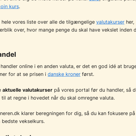
coin kurs
.
 hele vores liste over alle de tilgængelige
valutakurser
her,
verblik over, hvor mange penge du skal have vekslet inden 
andel
 handler online i en anden valuta, er det en god idé at brug
er for at se prisen i
danske kroner
først.
e
aktuelle valutakurser
på vores portal før du handler, så d
til at regne i hovedet når du skal omregne valuta.
eren.dk klarer beregningen for dig, så du kan fokusere på
n bedste vekselkurs.