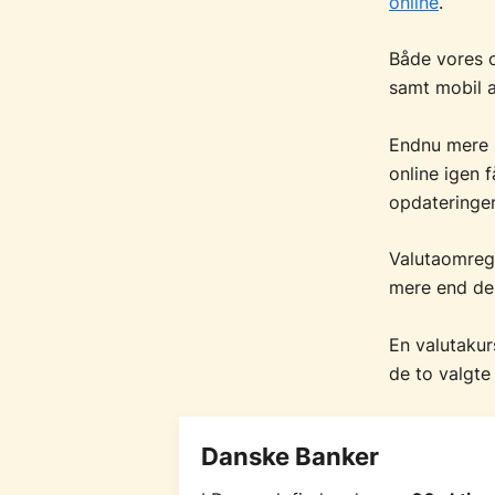
online
.
Både vores o
samt mobil a
Endnu mere s
online igen f
opdateringer
Valutaomregn
mere end de 
En valutakur
de to valgte 
Danske Banker