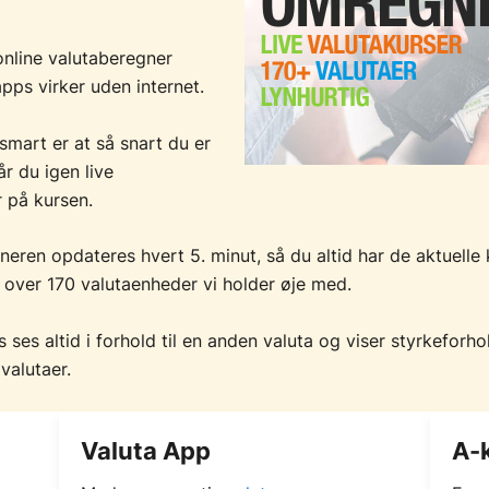
nline valutaberegner
pps virker uden internet.
mart er at så snart du er
år du igen live
 på kursen.
eren opdateres hvert 5. minut, så du altid har de aktuelle 
over 170 valutaenheder vi holder øje med.
s ses altid i forhold til en anden valuta og viser styrkeforh
valutaer.
Valuta App
A-