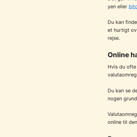
yen eller
bit
Du kan finde
et hurtigt o
rejse.
Online h
Hvis du ofte
valutaomregn
Du kan se d
nogen grund 
Valutaomregn
online til de