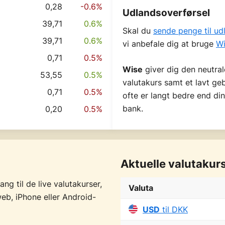
0,28
-0.6%
Udlandsoverførsel
39,71
0.6%
Skal du
sende penge til ud
39,71
0.6%
vi anbefale dig at bruge
Wi
0,71
0.5%
Wise
giver dig den neutral
53,55
0.5%
valutakurs samt et lavt g
0,71
0.5%
ofte er langt bedre end din
bank.
0,20
0.5%
Aktuelle valutakur
g til de live valutakurser,
Valuta
eb, iPhone eller Android-
USD
til DKK