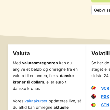
Valuta
Volatil
Med
valutaomregneren
kan du
Se her de
angive et beløb og omregne fra en
steget ell
valuta til en anden, f.eks.
danske
sidste 24 
kroner til dollars
, eller euro til
SCR
danske kroner.
PGK
Vores
valutakurser
opdateres live, så
STN
du altid kan omregne
aktuelle