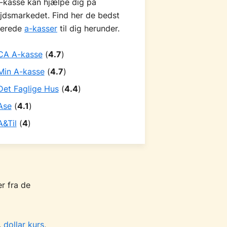
-kasse kan hjælpe dig på
jdsmarkedet. Find her de bedst
derede
a-kasser
til dig herunder.
CA A-kasse
(
4.7
)
Min A-kasse
(
4.7
)
Det Faglige Hus
(
4.4
)
Ase
(
4.1
)
A&Til
(
4
)
r fra de
,
dollar kurs
,