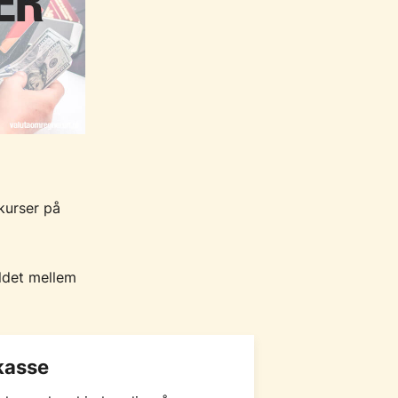
kurser på
oldet mellem
kasse