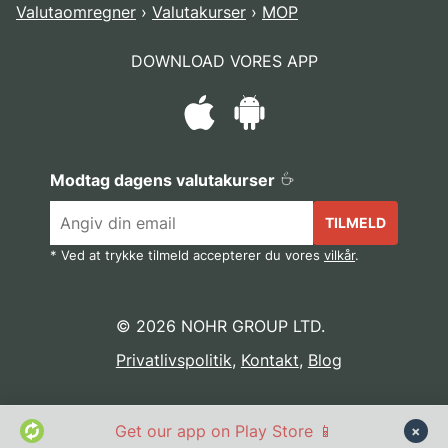
Valutaomregner
Valutakurser
MOP
DOWNLOAD VORES APP
Modtag dagens valutakurser
TILMELD
* Ved at trykke tilmeld accepterer du vores
vilkår
.
© 2026 NOHR GROUP LTD.
Privatlivspolitik
,
Kontakt
,
Blog
Get our app on Play Store 📱
×