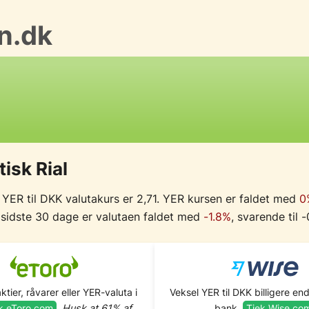
n.dk
isk Rial
 YER til DKK valutakurs er 2,71. YER kursen er faldet med
0
 sidste 30 dage er valutaen faldet med
-1.8%
, svarende til -
aktier, råvarer eller YER-valuta i
Veksel YER til DKK billigere end
k eToro.com
.
Husk at 61% af
bank.
Tjek Wise.co