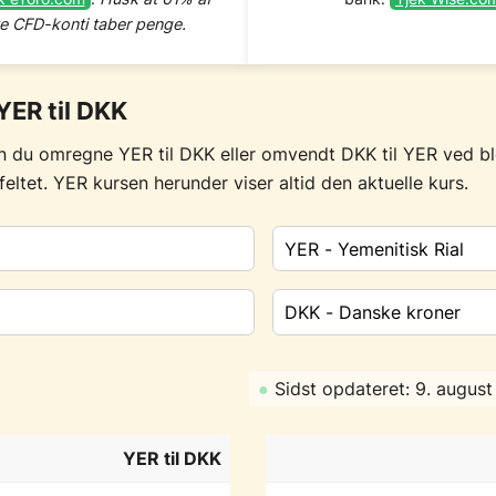
te CFD-konti taber penge.
ER til DKK
n du omregne YER til DKK eller omvendt DKK til YER ved b
t feltet. YER kursen herunder viser altid den aktuelle kurs.
●
Sidst opdateret: 9. augus
YER til DKK