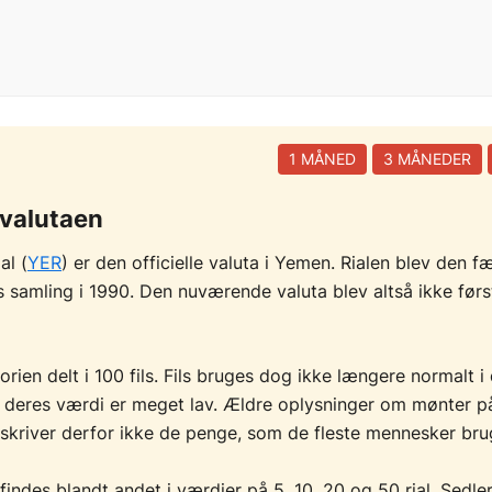
1 MÅNED
3 MÅNEDER
valutaen
al (
YER
) er den officielle valuta i Yemen. Rialen blev den fæ
 samling i 1990. Den nuværende valuta blev altså ikke først
teorien delt i 100 fils. Fils bruges dog ikke længere normalt i
i deres værdi er meget lav. Ældre oplysninger om mønter på 
eskriver derfor ikke de penge, som de fleste mennesker bru
 findes blandt andet i værdier på 5, 10, 20 og 50 rial. Sedle