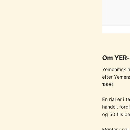
Om YER-
Yemenitisk ri
efter Yemens
1996.
En rial er i 
handel, ford
og 50 fils b
Mønter i rial