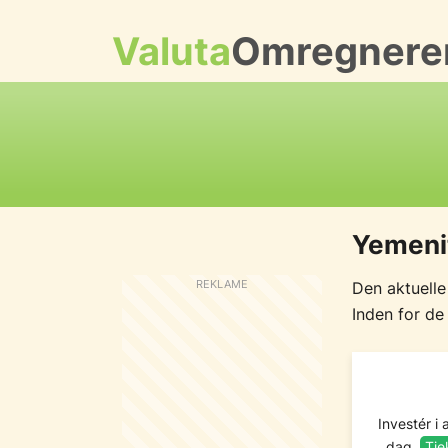
Valuta
Omregnere
Yemenit
Den aktuelle
Inden for de
Investér i 
dag.
Tje