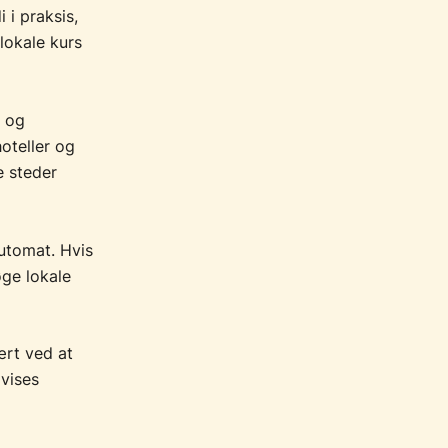
 i praksis,
lokale kurs
t og
oteller og
e steder
utomat. Hvis
øge lokale
ært ved at
 vises