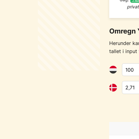
priva
Omregn Y
Herunder ka
tallet i inpu