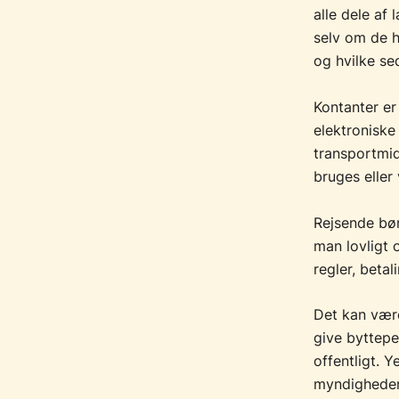
alle dele af
selv om de h
og hvilke se
Kontanter er
elektroniske
transportmid
bruges eller
Rejsende bør
man lovligt 
regler, beta
Det kan være
give byttepe
offentligt. 
myndigheder 