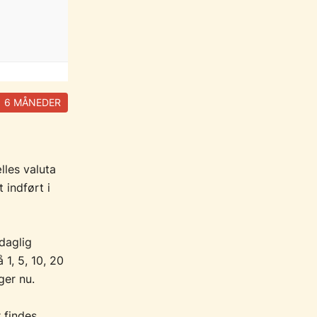
6 MÅNEDER
lles valuta
 indført i
 daglig
1, 5, 10, 20
ger nu.
r findes