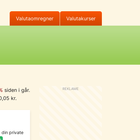
Valutaomregner
Valutakurser
%
siden i går.
0,05 kr.
 din private
m