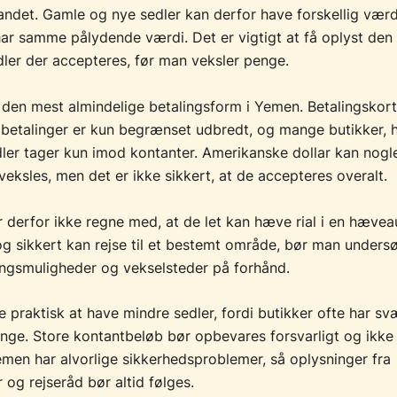
 landet. Gamle og nye sedler kan derfor have forskellig værdi
ar samme pålydende værdi. Det er vigtigt at få oplyst den 
dler der accepteres, før man veksler penge.
 den mest almindelige betalingsform i Yemen. Betalingskor
 betalinger er kun begrænset udbredt, og mange butikker, h
ler tager kun imod kontanter. Amerikanske dollar kan nogl
 veksles, men det er ikke sikkert, at de accepteres overalt.
 derfor ikke regne med, at de let kan hæve rial i en hævea
og sikkert kan rejse til et bestemt område, bør man unders
lingsmuligheder og vekselsteder på forhånd.
 praktisk at have mindre sedler, fordi butikker ofte har sv
nge. Store kontantbeløb bør opbevares forsvarligt og ikke
Yemen har alvorlige sikkerhedsproblemer, så oplysninger fra
og rejseråd bør altid følges.