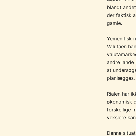
blandt andet
der faktisk a
gamle.
Yemenitisk r
Valutaen hand
valutamarke
andre lande 
at undersøge
planlægges.
Rialen har i
økonomisk de
forskellige 
vekslere kan
Denne situati