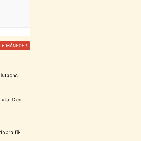
6 MÅNEDER
lutaens
aluta. Den
dobra fik