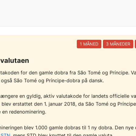
1 MÅNED
3 MÅNEDER
valutaen
takoden for den gamle dobra fra São Tomé og Príncipe. Va
s også São Tomé og Príncipe-dobra på dansk.
længere en gyldig, aktiv valutakode for landets officielle v
blev erstattet den 1. januar 2018, da São Tomé og Príncipe
 en redenominering.
neringen blev 1.000 gamle dobras til 1 ny dobra. Den nye 
n
STN
, mens STD blev knyttet til den gamle valuta.