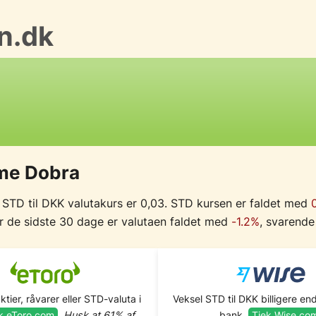
n.dk
me Dobra
 STD til DKK valutakurs er 0,03. STD kursen er faldet med
or de sidste 30 dage er valutaen faldet med
-1.2%
, svarende 
aktier, råvarer eller STD-valuta i
Veksel STD til DKK billigere end
k eToro.com
.
Husk at 61% af
bank.
Tjek Wise.co