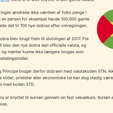
ingen ændrede ikke værdien af folks penge i
is en person for eksempel havde 100.000 gamle
ede det til 100 nye dobras efter omregningen.
bra blev brugt frem til slutningen af 2017. Fra
18 blev den nye dobra den officielle valuta, og
r og mønter kunne ikke længere bruges som
betalingsmidler.
 Príncipe bruger derfor dobraen med valutakoden STN, ik
 kilder, pris­lister eller økonomiske tal kan dog stadig være
s med koden STD.
a er knyttet til euroen gennem en fast vekselkurs. Kursen 
ras.