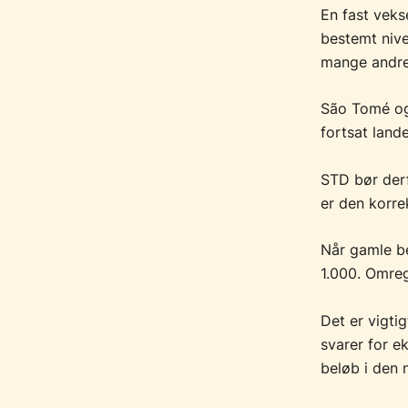
En fast veks
bestemt niv
mange andr
São Tomé og 
fortsat land
STD bør derf
er den korre
Når gamle be
1.000. Omreg
Det er vigti
svarer for e
beløb i den 