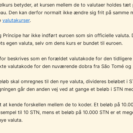
elkurs betyder, at kursen mellem de to valutaer holdes tæt 
eau. Den kan derfor normalt ikke ændre sig frit på samme
e
valutakurser
.
Príncipe har ikke indført euroen som sin officielle valuta.
ets egen valuta, selv om dens kurs er bundet til euroen.
or beskrives som en forældet valutakode for den tidliger
kte valutakode for den nuværende dobra fra São Tomé og P
løb skal omregnes til den nye valuta, divideres beløbet i
ningen går den anden vej ved at gange et beløb i STN med
gt at kende forskellen mellem de to koder. Et beløb på 10.
ksempel til 10 STN, mens et beløb på 10.000 STN er et mege
nye valuta.