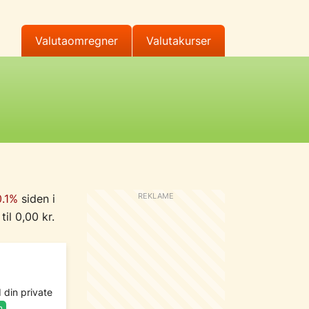
Valutaomregner
Valutakurser
0.1%
siden i
til 0,00 kr.
 din private
m