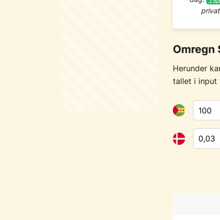
priva
Omregn S
Herunder ka
tallet i inpu