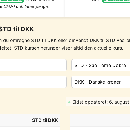
te CFD-konti taber penge.
TD til DKK
n du omregne STD til DKK eller omvendt DKK til STD ved b
t feltet. STD kursen herunder viser altid den aktuelle kurs.
●
Sidst opdateret: 6. augus
STD til DKK