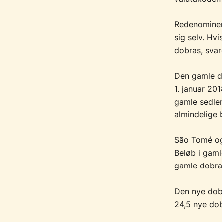
Redenominer
sig selv. Hv
dobras, svar
Den gamle do
1. januar 20
gamle sedle
almindelige 
São Tomé og
Beløb i gamle
gamle dobra
Den nye dobr
24,5 nye dob