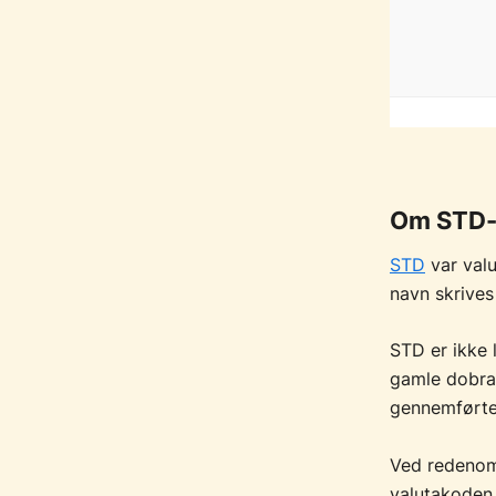
Om STD-
STD
var valu
navn skrive
STD er ikke 
gamle dobra 
gennemførte
Ved redenomi
valutakode