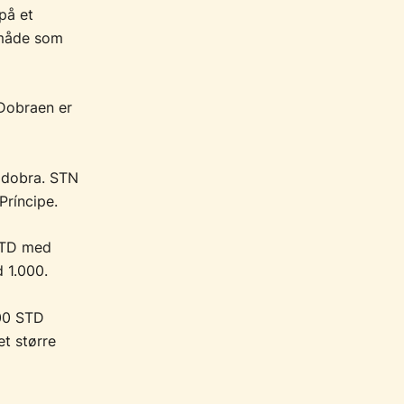
på et
 måde som
 Dobraen er
e dobra. STN
ríncipe.
 STD med
 1.000.
000 STD
t større