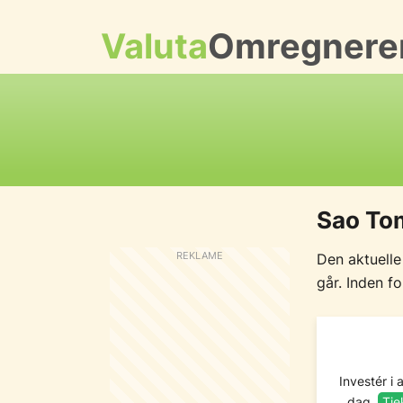
Valuta
Omregnere
Sao To
Den aktuelle
går. Inden f
Investér i 
dag.
Tje