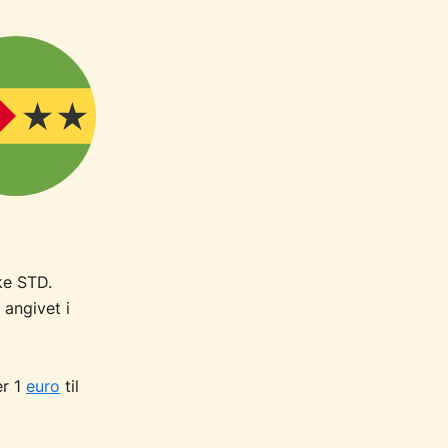
ke STD.
 angivet i
er 1
euro
til