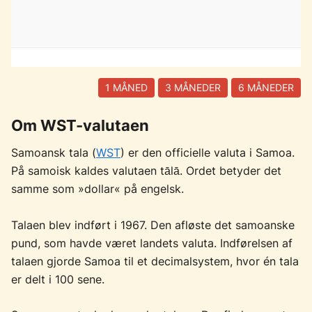
1 MÅNED
3 MÅNEDER
6 MÅNEDER
Om WST-valutaen
Samoansk tala (
WST
) er den officielle valuta i Samoa.
På samoisk kaldes valutaen tālā. Ordet betyder det
samme som »dollar« på engelsk.
Talaen blev indført i 1967. Den afløste det samoanske
pund, som havde været landets valuta. Indførelsen af
talaen gjorde Samoa til et decimalsystem, hvor én tala
er delt i 100 sene.